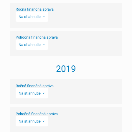
Účtovná závierka
Vyhlásenie emitenta
Ročná finančná správa
Vyhlásenie emitenta
Zverejnenie v HN
Na stiahnutie
Výročná správa
Poznámky
Polročná finančná správa
Ročná správa o hospodárení
Na stiahnutie
Správa audítora
Účtovná závierka
Polročná finančná správa 2020
Vyhlásenie emitenta
2019
Poznámky k účtovnej závierke za I. polrok 2020
Vyhlásenie o dodržiavaní zásad kódexu
Výročná správa
Ročná finančná správa
Zverejnenie v HN
Na stiahnutie
Poznámky
Polročná finančná správa
Ročná správa o hospodárení
Na stiahnutie
Správa audítora