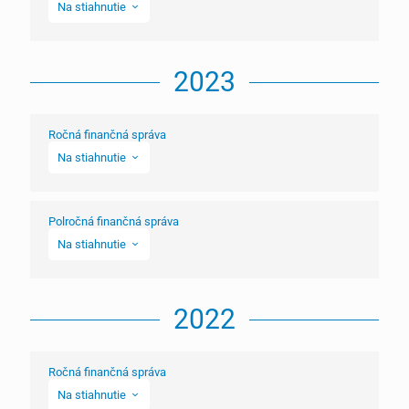
Na stiahnutie
Ročná správa o hospodárení
Správa nezávislého audítora
Polročná správa
Správa nezávislého audítora vrátane overenia ESEF
2023
Polročná správa
formátu
Poznámky
Účtovná závierka
Vyhlásenie emitenta
Ročná finančná správa
Vyhlásenie o dodržiavaní zásad kódexu
Zverejnenie v HN
Na stiahnutie
Výročná správa
Zverejnenie v HN
Poznámky
Polročná finančná správa
Ročná finančná správa (xhtml)
Na stiahnutie
Ročná správa o hospodárení
Správa nezávislého audítora
Polročná finančná správa (xhtml)
Účtovná závierka
2022
Vyhlásenie o dodržiavaní zásad kódexu
Výročná správa
Ročná finančná správa
Zverejnenie v HN
Na stiahnutie