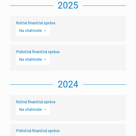
2025
Ročná finančná správa
Na stiahnutie
Poznámky
Polročná finančná správa
Ročná finančná správa (xhtml)
Na stiahnutie
Ročná správa o hospodárení
Správa nezávislého audítora vrátane overenia ESEF
Polročná finančná správa (xhtml)
formátu
2024
Účtovná závierka
Vyhlásenie o dodržiavaní zásad kodexu
Ročná finančná správa
Výročná správa
Na stiahnutie
Poznámky
Polročná finančná správa
Ročná finančná správa (xhtml)