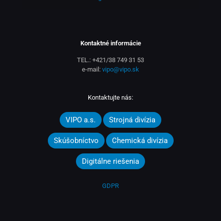
Kontaktné informácie
TEL.:
+421/38 749 31 53
e-mail:
vipo@vipo.sk
Kontaktujte nás:
VIPO a.s.
Strojná divízia
Skúšobníctvo
Chemická divízia
Digitálne riešenia
GDPR