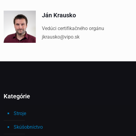
Ján Krausko
Vedúci certifikačného orgánu
jkrausko@vipo.sk
Kategórie
Stroje
Skúšobníctvo