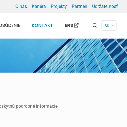
O nás
Kariéra
Projekty
Partneri
Udržateľnosť
OSÚDENIE
KONTAKT
ERS
SK
poskytnú podrobné informácie.