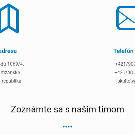
adresa
Telefón 
du 1069/4,
+421/907
rtizánske
+421/38 
 republika
jskultet
Zoznámte sa s naším tímom