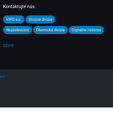
Kontaktujte nás:
VIPO a.s.
Strojná divízia
Skúšobníctvo
Chemická divízia
Digitálne riešenia
GDPR
jov.