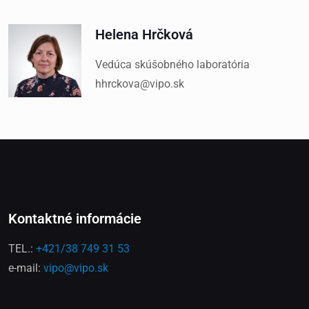
Helena Hrčková
Vedúca skúšobného laboratória
hhrckova@vipo.sk
Kontaktné informácie
TEL.:
+421/38 749 31 53
e-mail:
vipo@vipo.sk