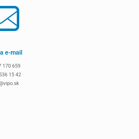
a e-mail
 170 659
536 15 42
y@vipo.sk