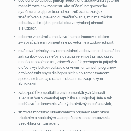
dôsledne uplatňovať princíp neustáleho zlepšovania systému
manažérstva environmentu ako súčasť integrovaného
systému a to aj prostredníctvom znižovania zdrojov
znečisťovania, prevenciou znečisťovania, minimalizáciou
odpadov a čistejšou produkciou vo výrobnej činnosti
a službách,
odborne vzdelávať a motivovať zamestnancov s cieľom
zvyšovať ich environmentálne povedomie a zodpovednosť,
rozširovať princípy environmentálnej zodpovednosti na našich
zákazníkov, dodávateľov a ostatnú verejnosť pri spolupráci
s našou spoločnosťou; zároveň viesť k pochopeniu prijatých
cieľov a výsledkov realizácie environmentálnych programov
a to konštruktívnym dialógom nielen so zamestnancami
spoločnosti, ale aj s ďalšími občanmi a záujmovými
skupinami,
zabezpečiť kompatibilitu environmentálnych činností
s legislatívou Slovenskej republiky a Európskej únie a tak
dodržiavať ustanovenia všetkých záväzných požiadaviek,
znižovať množstvo skládkovaných odpadov efektívnym
triedením a následným zabezpečením jeho spracovania
v recyklačnom zariadení,