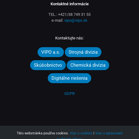
Kontaktné informácie
TEL.:
+421/38 749 31 53
e-mail:
vipo@vipo.sk
Kontaktujte nás:
VIPO a.s.
Strojná divízia
Skúšobníctvo
Chemická divízia
Digitálne riešenia
GDPR
Táto webstránka používa cookies.
Viac o cookies
|
Viac o spracovaní