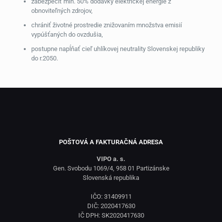
zabezpečiť min. 50% dodávky elektrickej energie z
obnoviteľných zdrojov,
chrániť životné prostredie znižovaním množstva emisií
vypúšťaných do ovzdušia,
postupne napĺňať cieľ uhlíkovej neutrality Slovenskej republiky
do r.2050.
POŠTOVÁ A FAKTURAČNÁ ADRESA
VIPO a. s.
Gen. Svobodu 1069/4, 958 01 Partizánske
Slovenská republika
IČO: 31409911
DIČ: 2020417630
IČ DPH: SK2020417630