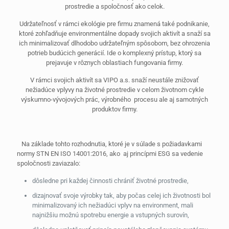
prostredie a spoločnosť ako celok.
Udržateľnosť v rámci ekológie pre firmu znamená také podnikanie,
ktoré zohľadňuje environmentálne dopady svojich aktivít a snaží sa
ich minimalizovať dlhodobo udržateľným spôsobom, bez ohrozenia
potrieb budúcich generácií. Ide o komplexný prístup, ktorý sa
prejavuje v rôznych oblastiach fungovania firmy.
V rámci svojich aktivít sa VIPO a.s. snaží neustále znižovať
nežiadúce vplyvy na životné prostredie v celom životnom cykle
výskumno-vývojových prác, výrobného procesu ale aj samotných
produktov firmy.
Na základe tohto rozhodnutia, ktoré je v súlade s požiadavkami
normy STN EN ISO 14001:2016, ako aj princípmi ESG sa vedenie
spoločnosti zaviazalo:
dôsledne pri každej činnosti chrániť životné prostredie,
dizajnovať svoje výrobky tak, aby počas celej ich životnosti bol
minimalizovaný ich nežiadúci vplyv na environment, mali
najnižšiu možnú spotrebu energie a vstupných surovín,