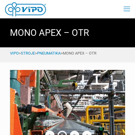
MONO APEX – OTR
VIPO
>
STROJE
>
PNEUMATIKA
>
MONO APEX – OTR