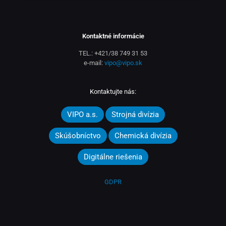
Kontaktné informácie
TEL.:
+421/38 749 31 53
e-mail:
vipo@vipo.sk
Kontaktujte nás:
VIPO a.s.
Strojná divízia
Skúšobníctvo
Chemická divízia
Digitálne riešenia
GDPR