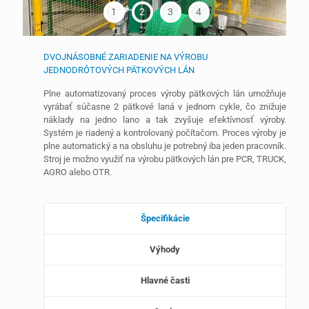
1
2
3
4
DVOJNÁSOBNÉ ZARIADENIE NA VÝROBU
JEDNODRÔTOVÝCH PÄTKOVÝCH LÁN
Plne automatizovaný proces výroby pätkových lán umožňuje
vyrábať súčasne 2 pätkové laná v jednom cykle, čo znižuje
náklady na jedno lano a tak zvyšuje efektívnosť výroby.
Systém je riadený a kontrolovaný počítačom. Proces výroby je
plne automatický a na obsluhu je potrebný iba jeden pracovník.
Stroj je možno využiť na výrobu pätkových lán pre PCR, TRUCK,
AGRO alebo OTR.
Špecifikácie
Výhody
Hlavné časti