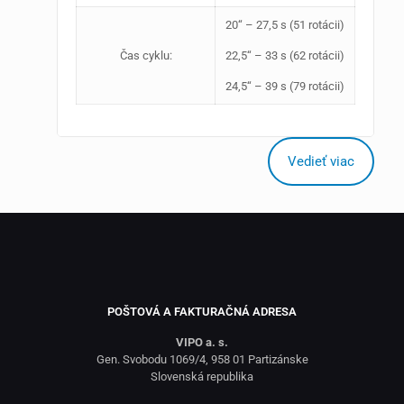
20‘‘ – 27,5 s (51 rotácii)
Čas cyklu:
22,5‘‘ – 33 s (62 rotácii)
24,5‘‘ – 39 s (79 rotácii)
Vedieť viac
POŠTOVÁ A FAKTURAČNÁ ADRESA
VIPO a. s.
Gen. Svobodu 1069/4, 958 01 Partizánske
Slovenská republika