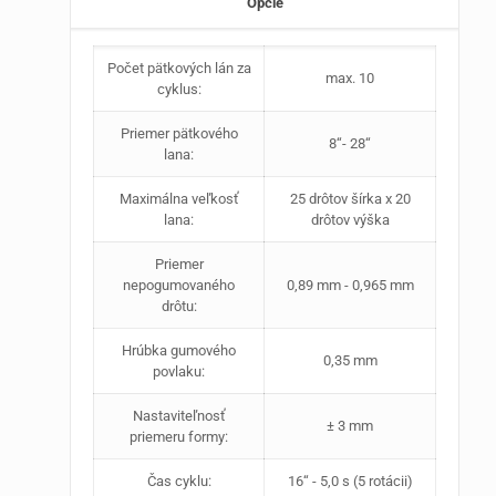
Opcie
Počet pätkových lán za
max. 10
cyklus:
Priemer pätkového
8‘‘- 28‘‘
lana:
Maximálna veľkosť
25 drôtov šírka x 20
lana:
drôtov výška
Priemer
nepogumovaného
0,89 mm - 0,965 mm
drôtu:
Hrúbka gumového
0,35 mm
povlaku:
Nastaviteľnosť
± 3 mm
priemeru formy:
Čas cyklu:
16‘‘ - 5,0 s (5 rotácii)