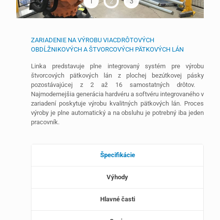
1
2
3
ZARIADENIE NA VÝROBU VIACDRÔTOVÝCH
OBDĹŽNIKOVÝCH A ŠTVORCOVÝCH PÄTKOVÝCH LÁN
Linka predstavuje plne integrovaný systém pre výrobu
štvorcových pätkových lán z plochej bezútkovej pásky
pozostávajúcej z 2 až 16 samostatných drôtov.
Najmodernejšia generácia hardvéru a softvéru integrovaného v
zariadení poskytuje výrobu kvalitných pätkových lán. Proces
výroby je plne automatický a na obsluhu je potrebný iba jeden
pracovník.
Špecifikácie
Výhody
Hlavné časti