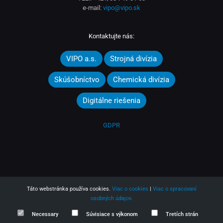
e-mail:
vipo@vipo.sk
Kontaktujte nás:
VIPO a.s.
Strojná divízia
Skúšobníctvo
Chemická divízia
Digitálne riešenia
GDPR
Táto webstránka používa cookies.
Viac o cookies
|
Viac o spracovaní
osobných údajov.
Necessary
Súvisiace s výkonom
Tretích strán
2025 © VIPO a.s.