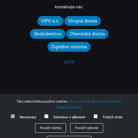
Kontaktujte nás:
VIPO a.s.
Strojná divízia
Skúšobníctvo
Chemická divízia
Digitálne riešenia
GDPR
Táto webstránka používa cookies.
Viac o cookies
|
Viac o spracovaní
osobných údajov.
Necessary
Súvisiace s výkonom
Tretích strán
2025 © VIPO a.s.
Povoliť všetky
Povoliť vybrané