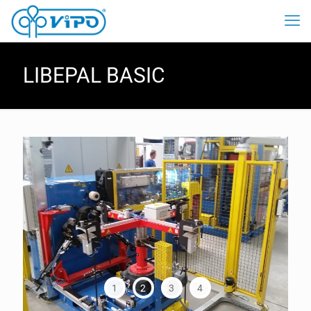
LIBEPAL BASIC
1
2
3
4