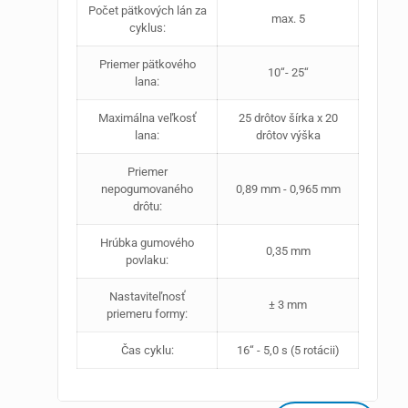
Počet pätkových lán za
max. 5
cyklus:
Priemer pätkového
10‘‘- 25‘‘
lana:
Maximálna veľkosť
25 drôtov šírka x 20
lana:
drôtov výška
Priemer
nepogumovaného
0,89 mm - 0,965 mm
drôtu:
Hrúbka gumového
0,35 mm
povlaku:
Nastaviteľnosť
± 3 mm
priemeru formy:
Čas cyklu:
16‘‘ - 5,0 s (5 rotácii)