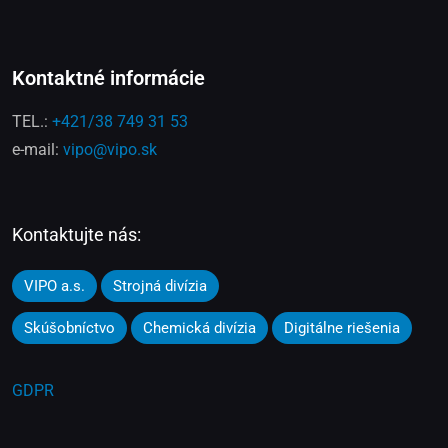
Kontaktné informácie
TEL.:
+421/38 749 31 53
e-mail:
vipo@vipo.sk
Kontaktujte nás:
VIPO a.s.
Strojná divízia
Skúšobníctvo
Chemická divízia
Digitálne riešenia
GDPR