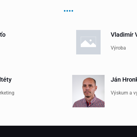
ťo
Vladimír
Výroba
ltéty
Ján Hron
rketing
Výskum a v