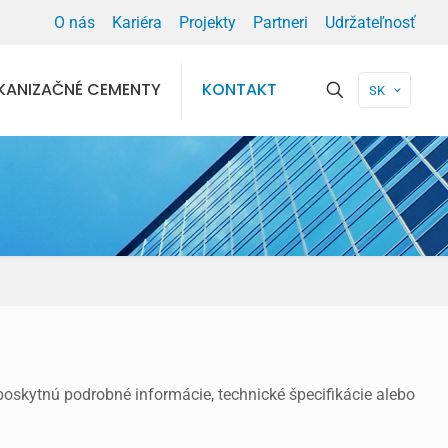
O nás
Kariéra
Projekty
Partneri
Udržateľnosť
KANIZAČNÉ CEMENTY
KONTAKT
SK
poskytnú podrobné informácie, technické špecifikácie alebo