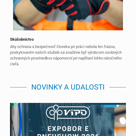
Skúšobníctvo
Aby ochrana a bezpečnosť človeka pri práci nebola len frázou,
poskytovaním našich služieb sa snažíme byť výrobcom osobných
ochranných prostriedkov nápomocní pri napĺňaní tohto náročného
cieľa.
NOVINKY A UDALOSTI