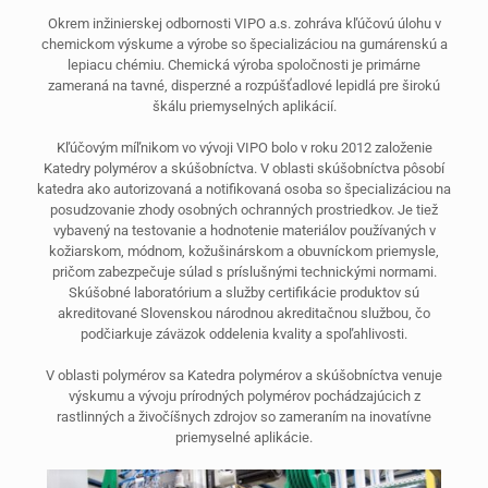
Okrem inžinierskej odbornosti VIPO a.s. zohráva kľúčovú úlohu v
chemickom výskume a výrobe so špecializáciou na gumárenskú a
lepiacu chémiu. Chemická výroba spoločnosti je primárne
zameraná na tavné, disperzné a rozpúšťadlové lepidlá pre širokú
škálu priemyselných aplikácií.
Kľúčovým míľnikom vo vývoji VIPO bolo v roku 2012 založenie
Katedry polymérov a skúšobníctva. V oblasti skúšobníctva pôsobí
katedra ako autorizovaná a notifikovaná osoba so špecializáciou na
posudzovanie zhody osobných ochranných prostriedkov. Je tiež
vybavený na testovanie a hodnotenie materiálov používaných v
kožiarskom, módnom, kožušinárskom a obuvníckom priemysle,
pričom zabezpečuje súlad s príslušnými technickými normami.
Skúšobné laboratórium a služby certifikácie produktov sú
akreditované Slovenskou národnou akreditačnou službou, čo
podčiarkuje záväzok oddelenia kvality a spoľahlivosti.
V oblasti polymérov sa Katedra polymérov a skúšobníctva venuje
výskumu a vývoju prírodných polymérov pochádzajúcich z
rastlinných a živočíšnych zdrojov so zameraním na inovatívne
priemyselné aplikácie.