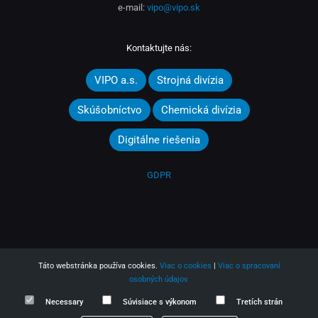
e-mail:
vipo@vipo.sk
Kontaktujte nás:
VIPO a.s.
Strojná divízia
Skúšobníctvo
Chemická divízia
Digitálne riešenia
GDPR
Táto webstránka používa cookies.
Viac o cookies
|
Viac o spracovaní
osobných údajov.
Necessary
Súvisiace s výkonom
Tretích strán
2025 © VIPO a.s.