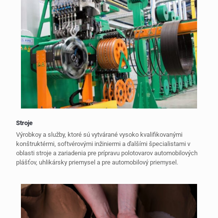
Stroje
Výrobkoy a služby, ktoré sú vytvárané vysoko kvalifikovanými
konštruktérmi, softvérovými inžiniermi a ďalšími špecialistami v
oblasti stroje a zariadenia pre prípravu polotovarov automobilových
plášťov, uhlikársky priemysel a pre automobilový priemysel.