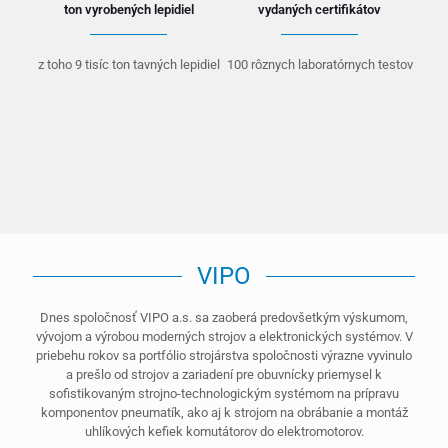
ton vyrobených lepidiel
vydaných certifikátov
z toho 9 tisíc ton tavných lepidiel
100 rôznych laboratórnych testov
VIPO
Dnes spoločnosť VIPO a.s. sa zaoberá predovšetkým výskumom,
vývojom a výrobou moderných strojov a elektronických systémov. V
priebehu rokov sa portfólio strojárstva spoločnosti výrazne vyvinulo
a prešlo od strojov a zariadení pre obuvnícky priemysel k
sofistikovaným strojno-technologickým systémom na prípravu
komponentov pneumatík, ako aj k strojom na obrábanie a montáž
uhlíkových kefiek komutátorov do elektromotorov.