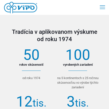
Tradícia v aplikovanom výskume
od roku 1974
50
100
rokov skúseností
vyrobených zariadení
od roku 1974
na 5 kontinentoch s 25 ročnou
skúsenosťou vo výrobe týchto
zariadení
12
3
tis.
tis.