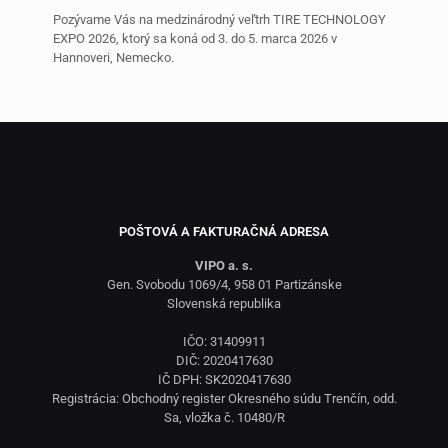
Pozývame Vás na medzinárodný veľtrh TIRE TECHNOLOGY
EXPO 2026, ktorý sa koná od 3. do 5. marca 2026 v
Hannoveri, Nemecko.
POŠTOVÁ A FAKTURAČNÁ ADRESA
VIPO a. s.
Gen. Svobodu 1069/4, 958 01 Partizánske
Slovenská republika
IČO: 31409911
DIČ: 2020417630
IČ DPH: SK2020417630
Registrácia: Obchodný register Okresného súdu Trenčín, odd.
Sa, vložka č. 10480/R